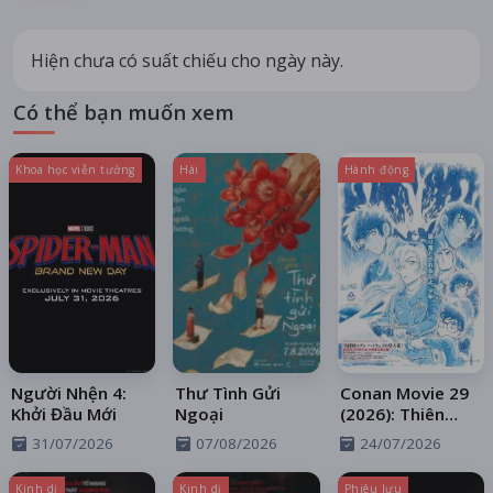
Hiện chưa có suất chiếu cho ngày này.
Có thể bạn muốn xem
Khoa học viễn tưởng
Hài
Hành động
Người Nhện 4:
Thư Tình Gửi
Conan Movie 29
Khởi Đầu Mới
Ngoại
(2026): Thiên
Thần Sa Ngã
31/07/2026
07/08/2026
24/07/2026
Trên Xa Lộ
Kinh dị
Kinh dị
Phiêu lưu