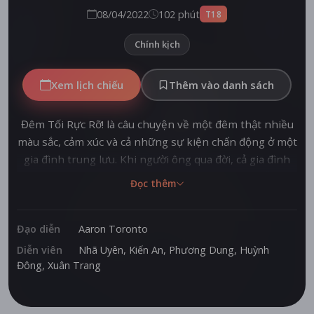
08/04/2022
102 phút
T18
Chính kịch
Xem lịch chiếu
Thêm vào danh sách
Đêm Tối Rực Rỡ! là câu chuyện về một đêm thật nhiều
màu sắc, cảm xúc và cả những sự kiện chấn động ở một
gia đình trung lưu. Khi người ông qua đời, cả gia đình
của Xuân Thanh tề tựu để đưa tiễn. Đám tang diễn ra
Đọc thêm
hoành tráng, xôm tụ, rộn rã và đầy màu sắc. Thế
nhưng, những ý nguyện riêng tư của mỗi thành viên
dần lấn át đi nỗi mất mát, cho đến khi những sự thật
Đạo diễn
Aaron Toronto
và bi kịch bùng phát, như một hệ luỵ của tổn thương
Diễn viên
Nhã Uyên
,
Kiến An
,
Phương Dung
,
Huỳnh
từ nạn bạo hành gia đình đầy ám ảnh.
Đông
,
Xuân Trang