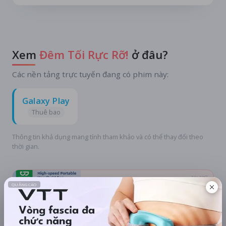
Xem
Đêm Tối Rực Rỡ!
ở đâu?
Các nền tảng trực tuyến đang có phim này:
Galaxy Play
Thuê bao
Thông tin khả dụng mang tính tham khảo và có thể thay đổi theo
thời gian.
TÀI TRỢ
Quạt mini GOOJODOQ 4000
mAh di động
Khuyến mãi + free ship
Xem khuyến mãi