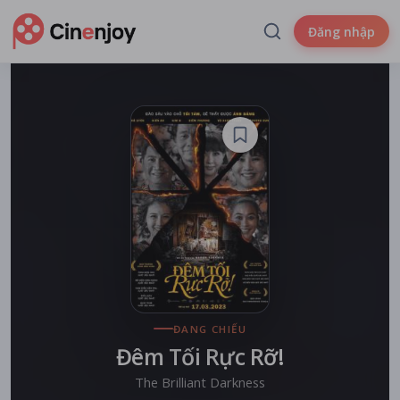
Đăng nhập
ĐANG CHIẾU
Đêm Tối Rực Rỡ!
The Brilliant Darkness