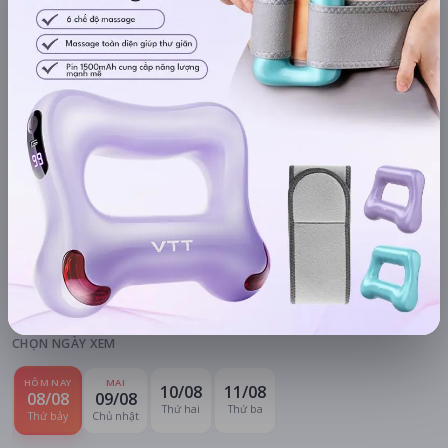
Chi tiết
LỊCH CHIẾU
BÌNH LUẬN
ĐÁNH GIÁ
TIN TỨC
KHU VỰC
HỆ THỐNG RẠP
Hà Nội
Tất cả hệ thống
CHỌN NGÀY XEM
HÔM NAY
MAI
10/08
11/08
08/08
09/08
Thứ hai
Thứ ba
Thứ bảy
Chủ nhật