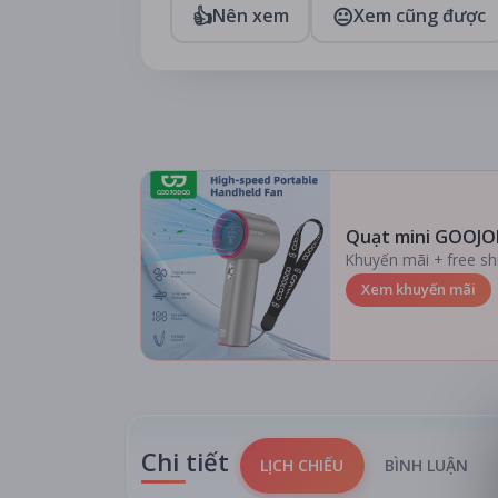
👍
😐
Nên xem
Xem cũng được
Quạt mini GOOJO
Khuyến mãi + free sh
Xem khuyến mãi
Chi tiết
LỊCH CHIẾU
BÌNH LUẬN