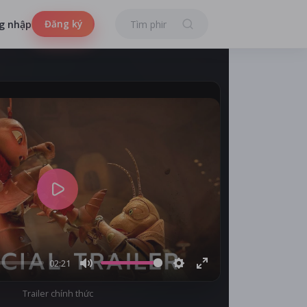
Đăng ký
g nhập
Play
02:21
Mute
Settings
Enter
Trailer chính thức
fullscreen