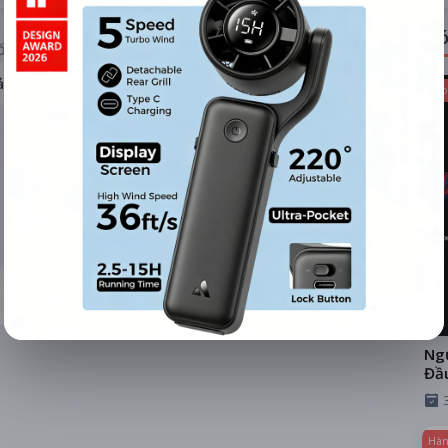
Có
ỐNG RẠP
ả hệ thống
Kho
Ngư
Đầ
Hàn