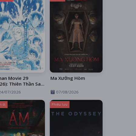
nan Movie 29
Ma Xưởng Hòm
26): Thiên Thần Sa
 Trên Xa Lộ
24/07/2026
07/08/2026
h dị
Phiêu lưu