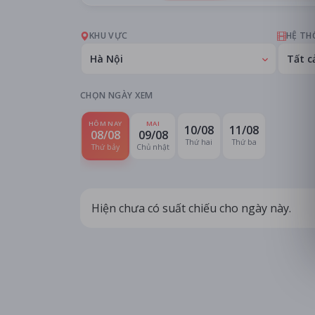
KHU VỰC
HỆ TH
Hà Nội
Tất c
CHỌN NGÀY XEM
HÔM NAY
MAI
10/08
11/08
08/08
09/08
Thứ hai
Thứ ba
Thứ bảy
Chủ nhật
Hiện chưa có suất chiếu cho ngày này.