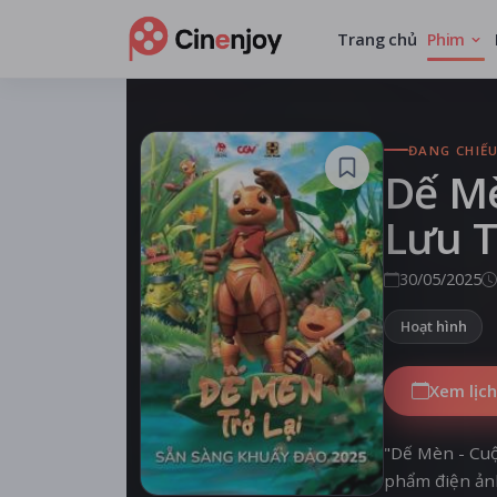
Trang chủ
Phim
ĐANG CHIẾ
Dế Mè
Lưu T
30/05/2025
Hoạt hình
Xem lịch
"Dế Mèn - Cuộ
phẩm điện ảnh