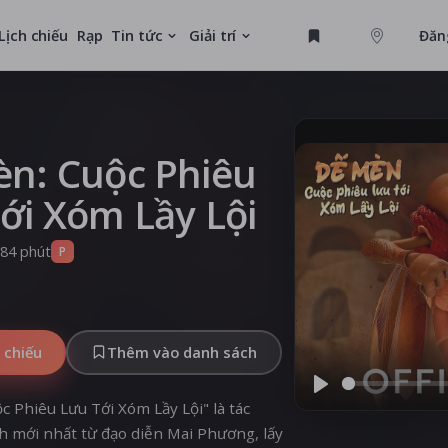
Lịch chiếu
Rạp
Tin tức
Giải trí
Đăn
GAME
U
n: Cuộc Phiêu
ới Xóm Lầy Lội
MỚI
84 phút
P
 chiếu
Thêm vào danh sách
Play
c Phiêu Lưu Tới Xóm Lầy Lội" là tác
 mới nhất từ đạo diễn Mai Phương, lấy