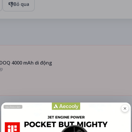
👎
Bỏ qua
DOQ 4000 mAh di động
ip
ĐÁNH GIÁ
TIN TỨC