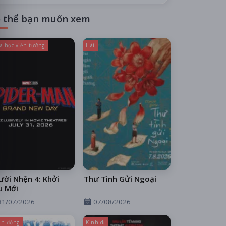
 thể bạn muốn xem
a học viễn tưởng
Hài
ời Nhện 4: Khởi
Thư Tình Gửi Ngoại
u Mới
31/07/2026
07/08/2026
h động
Kinh dị