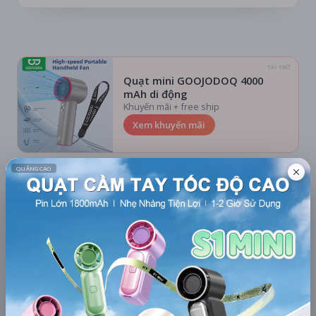
TÀI TRỢ
Quạt mini GOOJODOQ 4000
mAh di động
Khuyến mãi + free ship
Xem khuyến mãi
Chi tiết
LỊCH CHIẾU
BÌNH LUẬN
ĐÁNH GIÁ
TIN TỨC