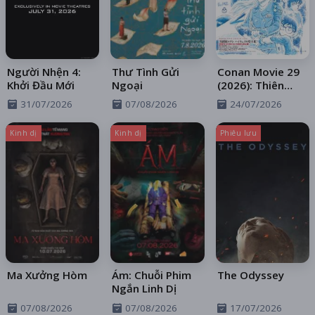
Người Nhện 4:
Thư Tình Gửi
Conan Movie 29
Khởi Đầu Mới
Ngoại
(2026): Thiên
Thần Sa Ngã
31/07/2026
07/08/2026
24/07/2026
Trên Xa Lộ
Kinh dị
Kinh dị
Phiêu lưu
Ma Xưởng Hòm
Ám: Chuỗi Phim
The Odyssey
Ngắn Linh Dị
07/08/2026
07/08/2026
17/07/2026