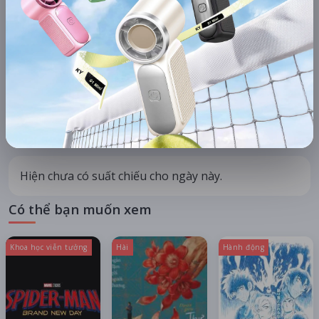
KHU VỰC
HỆ THỐNG RẠP
Hà Nội
Tất cả hệ thống
CHỌN NGÀY XEM
HÔM NAY
MAI
10/08
11/08
08/08
09/08
Thứ hai
Thứ ba
Thứ bảy
Chủ nhật
Hiện chưa có suất chiếu cho ngày này.
Có thể bạn muốn xem
Khoa học viễn tưởng
Hài
Hành động