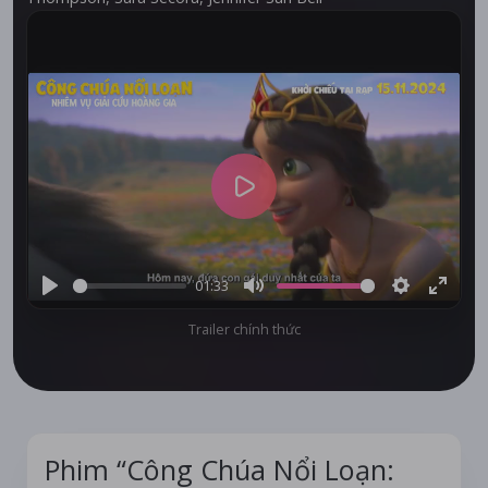
Play
01:33
Play
Mute
Settings
Enter
Trailer chính thức
fullsc
Phim “Công Chúa Nổi Loạn: