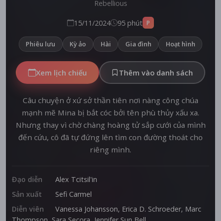
Rebellious
15/11/2024
95 phút
P
Phiêu lưu
Kỳ ảo
Hài
Gia đình
Hoạt hình
Xem lịch chiếu
Thêm vào danh sách
Câu chuyện ở xứ sở thần tiên nơi nàng công chúa
mạnh mẽ Mina bị bắt cóc bởi tên phù thủy xấu xa.
Nhưng thay vì chờ chàng hoàng tử sắp cưới của mình
đến cứu, cô đã tự đứng lên tìm con đường thoát cho
riêng mình.
Đạo diễn
Alex Tcitsil'in
Sản xuất
Sefi Carmel
Diễn viên
Vanessa Johansson
,
Erica D. Schroeder
,
Marc
Thompson
,
Sara Secora
,
Jennifer Sun Bell