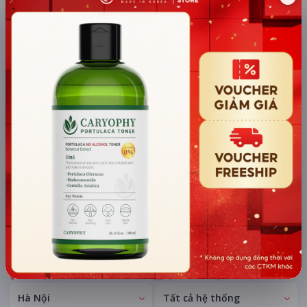
TÀI TRỢ
Quạt mini GOOJODOQ 4000
mAh di động
Khuyến mãi + free ship
Xem khuyến mãi
Chi tiết
LỊCH CHIẾU
BÌNH LUẬN
ĐÁNH GIÁ
TIN TỨC
KHU VỰC
HỆ THỐNG RẠP
Hà Nội
Tất cả hệ thống