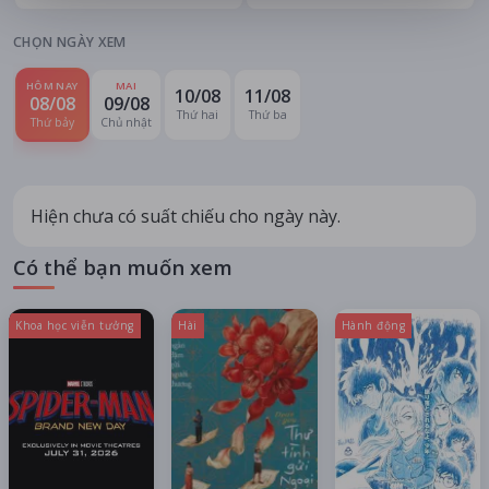
CHỌN NGÀY XEM
HÔM NAY
MAI
10/08
11/08
08/08
09/08
Thứ hai
Thứ ba
Thứ bảy
Chủ nhật
Hiện chưa có suất chiếu cho ngày này.
Có thể bạn muốn xem
Khoa học viễn tưởng
Hài
Hành động