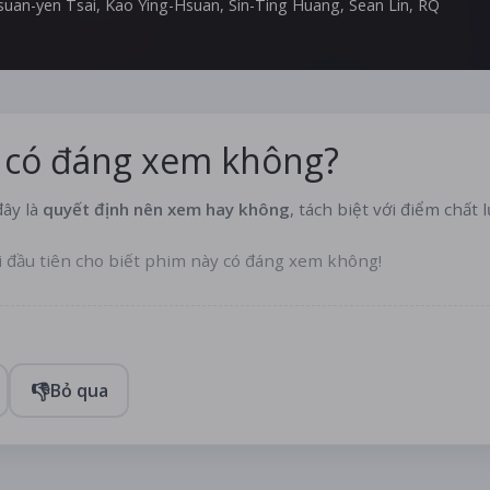
suan-yen Tsai
,
Kao Ying-Hsuan
,
Sin-Ting Huang
,
Sean Lin
,
RQ
 có đáng xem không?
ây là
quyết định nên xem hay không
, tách biệt với điểm chất 
i đầu tiên cho biết phim này có đáng xem không!
👎
Bỏ qua