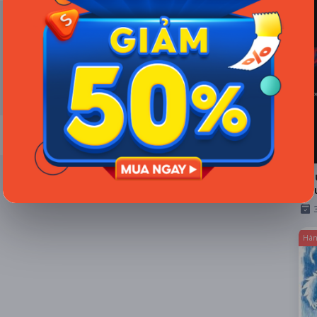
Ngư
Đầ
Hàn