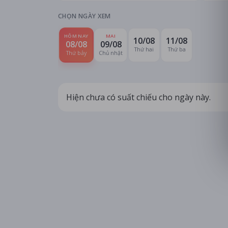
CHỌN NGÀY XEM
HÔM NAY
MAI
10/08
11/08
08/08
09/08
Thứ hai
Thứ ba
Thứ bảy
Chủ nhật
Hiện chưa có suất chiếu cho ngày này.