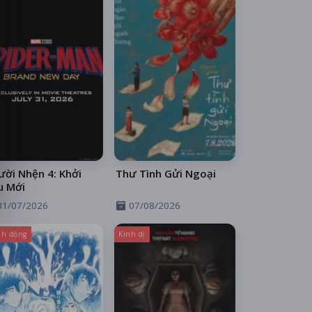
ời Nhện 4: Khởi
Thư Tình Gửi Ngoại
u Mới
31/07/2026
07/08/2026
h động
Kinh dị