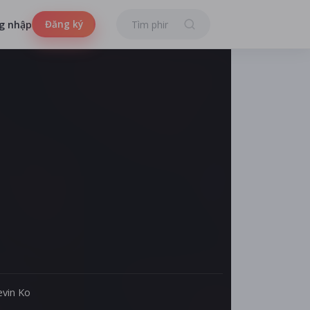
Đăng ký
g nhập
evin Ko