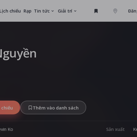
Lịch chiếu
Rạp
Tin tức
Giải trí
Đăn
GAME
U
Nguyền
MỚI
 chiếu
Thêm vào danh sách
evin Ko
Sản xuất
K