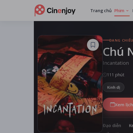
Trang chủ
Phim
ĐANG CHIẾ
Chú 
Incantation
111 phút
Kinh dị
Xem lịch
Đạo diễn
K