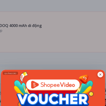
DOQ 4000 mAh di động
ip
ĐÁNH GIÁ
TIN TỨC
Có
ỐNG RẠP
ả hệ thống
Kho