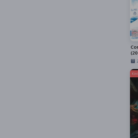
Co
(20
Ngã
Kin