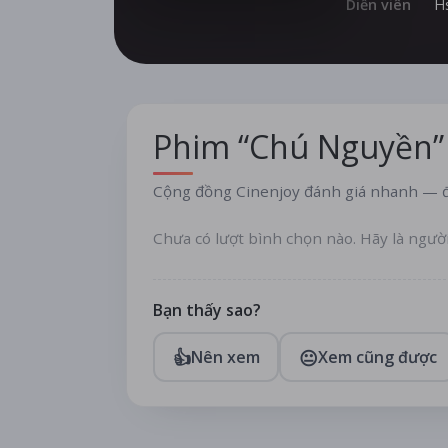
Diễn viên
H
Phim “Chú Nguyền”
Cộng đồng Cinenjoy đánh giá nhanh — đ
Chưa có lượt bình chọn nào. Hãy là ngườ
Bạn thấy sao?
👍
😐
Nên xem
Xem cũng được