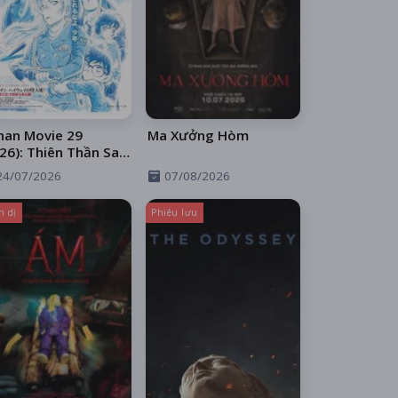
nan Movie 29
Ma Xưởng Hòm
26): Thiên Thần Sa
 Trên Xa Lộ
24/07/2026
07/08/2026
h dị
Phiêu lưu