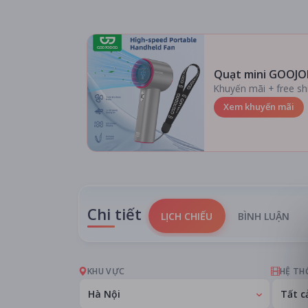
Quạt mini GOOJO
Khuyến mãi + free sh
Xem khuyến mãi
Chi tiết
LỊCH CHIẾU
BÌNH LUẬN
KHU VỰC
HỆ TH
Hà Nội
Tất c