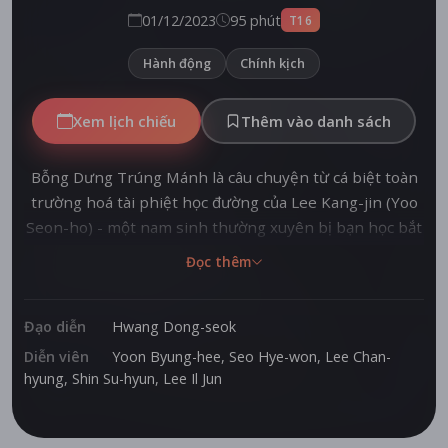
01/12/2023
95 phút
T16
Hành động
Chính kịch
Xem lịch chiếu
Thêm vào danh sách
Bỗng Dưng Trúng Mánh là câu chuyện từ cá biệt toàn
trường hoá tài phiệt học đường của Lee Kang-jin (Yoo
Seon-ho) - một nam sinh thường xuyên bị bạn học bắt
nạt. Tình cờ nhặt được chiếc phong bì chứa đầy tiền
Đọc thêm
mặt của ông trùm cho vay nặng lãi Rang (Yoon Byung-
hee), cuộc đời Kang-jin đã hoàn toàn thay đổi. Rang dạy
Kang-jin những bài học đầu tiên về nghề cho vay siêu
Đạo diễn
Hwang Dong-seok
lợi nhuận, từ đó biến cậu học trò lầm lì trở thành “chiến
Diễn viên
Yoon Byung-hee
,
Seo Hye-won
,
Lee Chan-
thần tài chính”, đại gia mới nổi, “ông hoàng” cho vay
hyung
,
Shin Su-hyun
,
Lee Il Jun
nặng lãi của trường trung học Geumhwa.