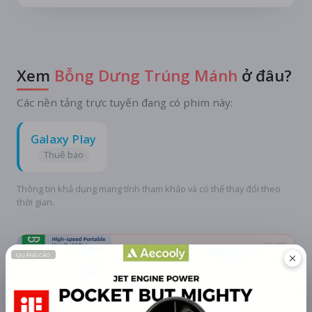
Xem
Bỗng Dưng Trúng Mánh
ở đâu?
Các nền tảng trực tuyến đang có phim này:
Galaxy Play
Thuê bao
Thông tin khả dụng mang tính tham khảo và có thể thay đổi theo
thời gian.
TÀI TRỢ
Quạt mini GOOJODOQ 4000
mAh di động
Khuyến mãi + free ship
Xem khuyến mãi