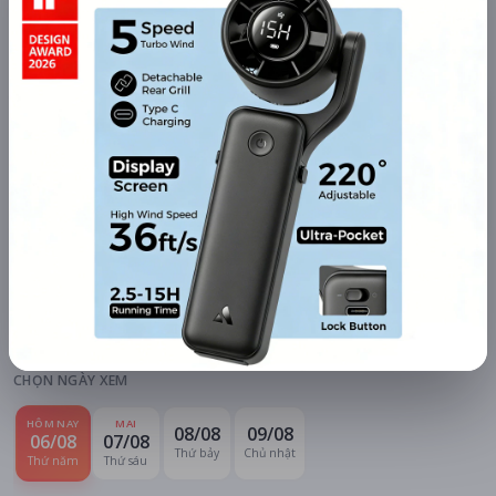
Chi tiết
LỊCH CHIẾU
BÌNH LUẬN
ĐÁNH GIÁ
TIN TỨC
KHU VỰC
HỆ THỐNG RẠP
Hà Nội
Tất cả hệ thống
CHỌN NGÀY XEM
HÔM NAY
MAI
08/08
09/08
06/08
07/08
Thứ bảy
Chủ nhật
Thứ năm
Thứ sáu