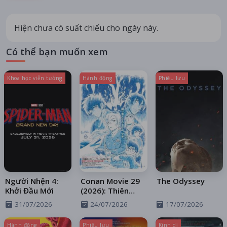
Hiện chưa có suất chiếu cho ngày này.
Có thể bạn muốn xem
Khoa học viễn tưởng
Hành động
Phiêu lưu
Người Nhện 4:
Conan Movie 29
The Odyssey
Khởi Đầu Mới
(2026): Thiên
Thần Sa Ngã
31/07/2026
24/07/2026
17/07/2026
Trên Xa Lộ
Hành động
Phiêu lưu
Kinh dị