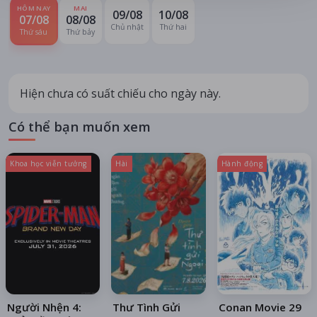
HÔM NAY
MAI
09/08
10/08
07/08
08/08
Chủ nhật
Thứ hai
Thứ sáu
Thứ bảy
Hiện chưa có suất chiếu cho ngày này.
Có thể bạn muốn xem
Khoa học viễn tưởng
Hài
Hành động
Người Nhện 4:
Thư Tình Gửi
Conan Movie 29