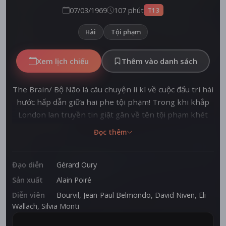
07/03/1969
107 phút
T13
Hài
Tội phạm
Xem lịch chiếu
Thêm vào danh sách
The Brain/ Bộ Não là câu chuyện li kì về cuộc đấu trí hài
hước hấp dẫn giữa hai phe tội phạm! Trong khi khắp
London lan truyền tin giật gân về tên tội phạm khét
tiếng The Brain thì tại một trại giam ở Paris, Arthur đã
Đọc thêm
cùng đồng bọn trốn khỏi nhà tù để thực hiện phi vụ
cướp thế kỉ. Thế nhưng, họ không ngờ rằng The Brain
cũng có chung mục tiêu với mình. Ai sẽ là người giành
Đạo diễn
Gérard Oury
được số tiền này? The Brain - Kẻ có mọi nguồn lực
Sản xuất
Alain Poiré
trong tay hay Arthur và Anatole?
Diễn viên
Bourvil
,
Jean-Paul Belmondo
,
David Niven
,
Eli
Wallach
,
Silvia Monti