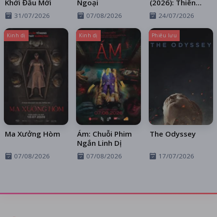
Khởi Đầu Mới
Ngoại
(2026): Thiên
Thần Sa Ngã
31/07/2026
07/08/2026
24/07/2026
Trên Xa Lộ
Kinh dị
Kinh dị
Phiêu lưu
Ma Xưởng Hòm
Ám: Chuỗi Phim
The Odyssey
Ngắn Linh Dị
07/08/2026
07/08/2026
17/07/2026