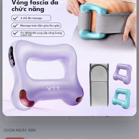
mAh di động
Khuyến mãi + free ship
Xem khuyến mãi
Chi tiết
LỊCH CHIẾU
BÌNH LUẬN
ĐÁNH GIÁ
TIN TỨC
KHU VỰC
HỆ THỐNG RẠP
Hà Nội
Tất cả hệ thống
CHỌN NGÀY XEM