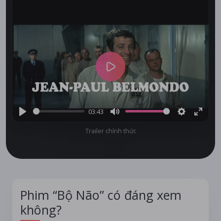
Play
03:43
Play
Mute
Settings
Enter
Trailer chính thức
fullsc
Phim “Bộ Não” có đáng xem
không?