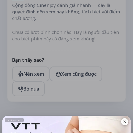
Cộng đồng Cinenjoy đánh giá nhanh — đây là
quyết định nên xem hay không
, tách biệt với điểm
chất lượng.
Chưa có lượt bình chọn nào. Hãy là người đầu tiên
cho biết phim này có đáng xem không!
Bạn thấy sao?
👍
😐
Nên xem
Xem cũng được
👎
Bỏ qua
TÀI TRỢ
Quạt mini GOOJODOQ 4000