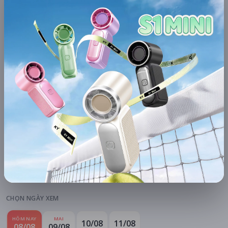
Khuyến mãi + free ship
Xem khuyến mãi
Chi tiết
LỊCH CHIẾU
BÌNH LUẬN
ĐÁNH GIÁ
TIN TỨC
KHU VỰC
HỆ THỐNG RẠP
Hà Nội
Tất cả hệ thống
CHỌN NGÀY XEM
HÔM NAY
MAI
10/08
11/08
08/08
09/08