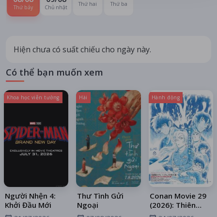
Thứ hai
Thứ ba
Thứ bảy
Chủ nhật
Hiện chưa có suất chiếu cho ngày này.
Có thể bạn muốn xem
Khoa học viễn tưởng
Hài
Hành động
Người Nhện 4:
Thư Tình Gửi
Conan Movie 29
Khởi Đầu Mới
Ngoại
(2026): Thiên
Thần Sa Ngã