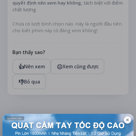
quyết định nên xem hay không
, tách biệt với điểm
chất lượng.
Chưa có lượt bình chọn nào. Hãy là người đầu tiên
cho biết phim này có đáng xem không!
Bạn thấy sao?
👍
😐
Nên xem
Xem cũng được
👎
Bỏ qua
TÀI TRỢ
Quạt mini GOOJODOQ 4000
mAh di động