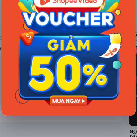
ĐÁNH GIÁ
TIN TỨC
Có
ỐNG RẠP
ả hệ thống
Kho
Ngư