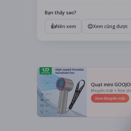
Bạn thấy sao?
👍
😐
Nên xem
Xem cũng được
Quạt mini GOOJO
Khuyến mãi + free sh
Xem khuyến mãi