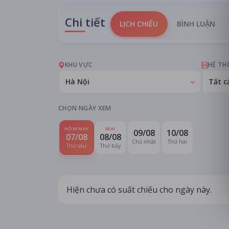
Chi tiết
LỊCH CHIẾU
BÌNH LUẬN
KHU VỰC
HỆ TH
Hà Nội
Tất c
CHỌN NGÀY XEM
HÔM NAY
MAI
09/08
10/08
07/08
08/08
Chủ nhật
Thứ hai
Thứ sáu
Thứ bảy
Hiện chưa có suất chiếu cho ngày này.