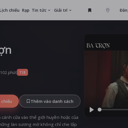
Lịch chiếu
Rạp
Tin tức
Giải trí
Đăn
GAME
U
rợn
MỚI
102 phút
T18
 chiếu
Thêm vào danh sách
Play
 cánh cửa vào thế giới huyền hoặc của
những làn sương mờ không chỉ che lấp