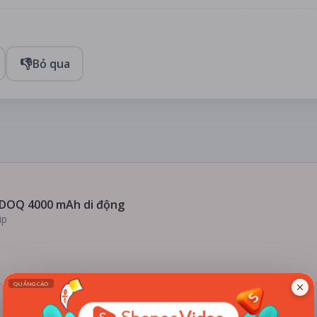
👎
Bỏ qua
DOQ 4000 mAh di động
ip