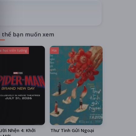
 thể bạn muốn xem
a học viễn tưởng
Hài
ời Nhện 4: Khởi
Thư Tình Gửi Ngoại