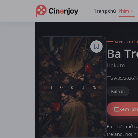
Trang chủ
Phim
ĐANG CHIẾ
Ba T
Hokum
29/05/2026
Kinh dị
Xem lịch
Ba Trợn mở ra
Ireland, nơi 