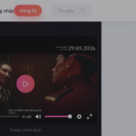
Đăng ký
g nhập
Play
01:40
Mute
Settings
Enter
Trailer chính thức
fullscreen