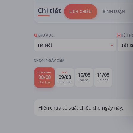
Chi tiết
LỊCH CHIẾU
BÌNH LUẬN
KHU VỰC
HỆ TH
Hà Nội
Tất c
CHỌN NGÀY XEM
HÔM NAY
MAI
10/08
11/08
08/08
09/08
Thứ hai
Thứ ba
Thứ bảy
Chủ nhật
Hiện chưa có suất chiếu cho ngày này.