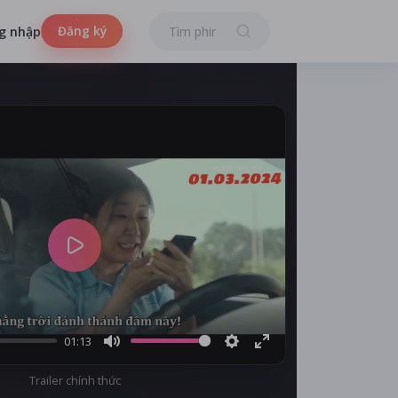
Đăng ký
g nhập
Play
01:13
Mute
Settings
Enter
Trailer chính thức
fullscreen