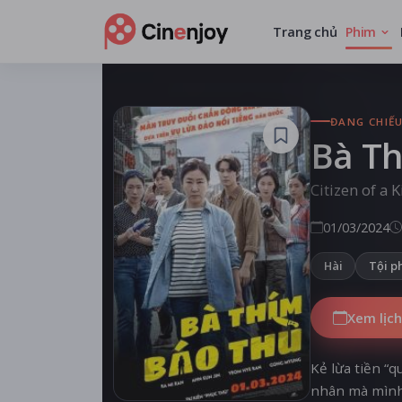
Trang chủ
Phim
ĐANG CHIẾ
Bà T
Citizen of a 
01/03/2024
Hài
Tội p
Xem lịch
Kẻ lừa tiền “q
nhân mà mình 