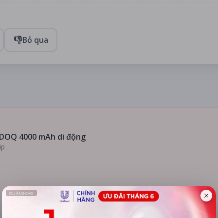
👎
Bỏ qua
DOQ 4000 mAh di động
ip