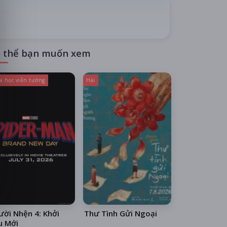
 thể bạn muốn xem
a học viễn tưởng
Hài
ời Nhện 4: Khởi
Thư Tình Gửi Ngoại
u Mới