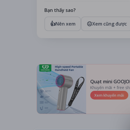
Bạn thấy sao?
👍
😐
Nên xem
Xem cũng được
Quạt mini GOOJO
Khuyến mãi + free sh
Xem khuyến mãi