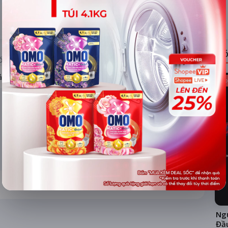
ĐÁNH GIÁ
TIN TỨC
Có
ỐNG RẠP
ả hệ thống
Kho
Ngư
Đầ