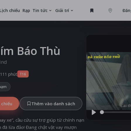
Lịch chiếu
Rạp
Tin tức
Giải trí
Đăn
GAME
U
hím Báo Thù
Kind
MỚI
111 phút
T16
hạm
 chiếu
Thêm vào danh sách
Play
uay xe”, cầu cứu sự trợ giúp từ chính nạn
đã lừa đảo! Đang chật vật vay mượn