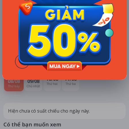
LỊCH CHIẾU
BÌNH LUẬN
ĐÁNH GIÁ
TIN TỨC
KHU VỰC
HỆ THỐNG RẠP
Hà Nội
Tất cả hệ thống
CHỌN NGÀY XEM
HÔM NAY
MAI
10/08
11/08
08/08
09/08
Thứ hai
Thứ ba
Thứ bảy
Chủ nhật
Hiện chưa có suất chiếu cho ngày này.
Có thể bạn muốn xem