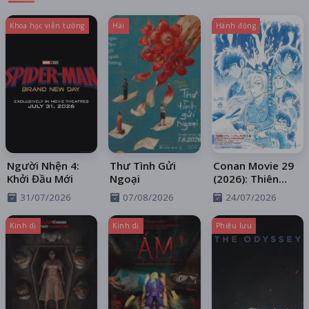
Khoa học viễn tưởng
Hài
Hành động
Người Nhện 4:
Thư Tình Gửi
Conan Movie 29
Khởi Đầu Mới
Ngoại
(2026): Thiên
Thần Sa Ngã
31/07/2026
07/08/2026
24/07/2026
Trên Xa Lộ
Kinh dị
Kinh dị
Phiêu lưu