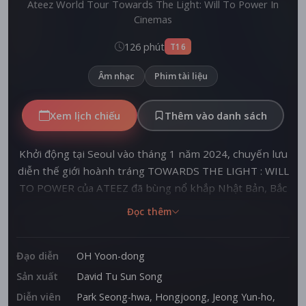
Ateez World Tour Towards The Light: Will To Power In
Cinemas
126 phút
T16
Âm nhạc
Phim tài liệu
Xem lịch chiếu
Thêm vào danh sách
Khởi động tại Seoul vào tháng 1 năm 2024, chuyến lưu
diễn thế giới hoành tráng TOWARDS THE LIGHT : WILL
TO POWER của ATEEZ đã bùng nổ khắp Nhật Bản, Bắc
Mỹ, Châu Âu và nhiều nơi khác với nguồn năng lượng
Đọc thêm
không thể ngăn cản. Giờ đây, chương mở màn đầy
choáng ngợp ấy trở lại, được tái sinh trên màn ảnh
rộng. Từ những màn trình diễn bùng nổ với loạt hit
Đạo diễn
OH Yoon-dong
đình đám như "WONDERLAND (Symphony No.9 “From
Sản xuất
David Tu Sun Song
The Wonderland”)", "Crazy Form", "Say My Name", và
Diễn viên
Park Seong-hwa
,
Hongjoong
,
Jeong Yun-ho
,