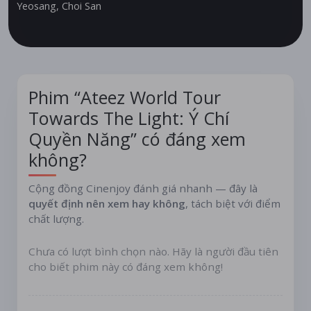
"Guerrilla", cho đến các tiết mục solo và unit đầy mê
Yeosang
,
Choi San
hoặc thể hiện màu sắc riêng biệt của từng thành viên,
nguồn năng lượng áp đảo của ATEEZ sẽ tràn ngập
không gian SCREENX, 4DX và ULTRA 4DX (tùy địa
điểm). Hành trình hướng về ánh sáng lại một lần nữa
bắt đầu!
Phim “Ateez World Tour
Towards The Light: Ý Chí
Quyền Năng” có đáng xem
không?
Cộng đồng Cinenjoy đánh giá nhanh — đây là
quyết định nên xem hay không
, tách biệt với điểm
chất lượng.
Chưa có lượt bình chọn nào. Hãy là người đầu tiên
cho biết phim này có đáng xem không!