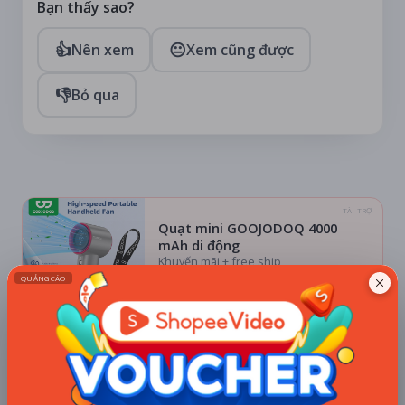
Bạn thấy sao?
👍
😐
Nên xem
Xem cũng được
👎
Bỏ qua
TÀI TRỢ
Quạt mini GOOJODOQ 4000
mAh di động
Khuyến mãi + free ship
Xem khuyến mãi
Chi tiết