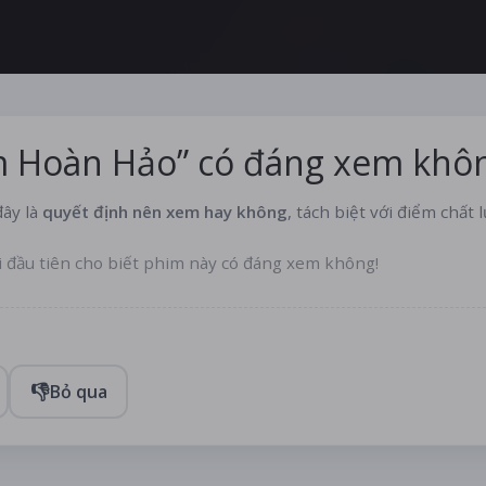
 Hoàn Hảo” có đáng xem khô
ây là
quyết định nên xem hay không
, tách biệt với điểm chất 
i đầu tiên cho biết phim này có đáng xem không!
👎
Bỏ qua