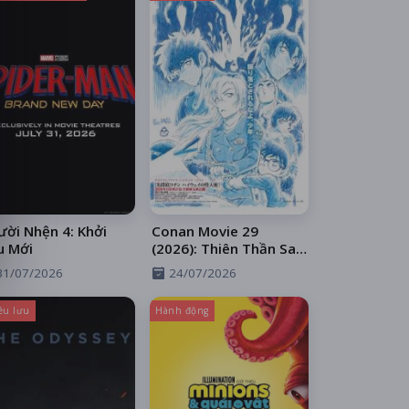
ời Nhện 4: Khởi
Conan Movie 29
u Mới
(2026): Thiên Thần Sa
Ngã Trên Xa Lộ
31/07/2026
24/07/2026
êu lưu
Hành động