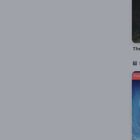
Th
Phi