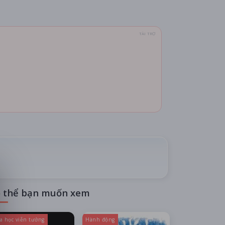
TÀI TRỢ
 thể bạn muốn xem
a học viễn tưởng
Hành động