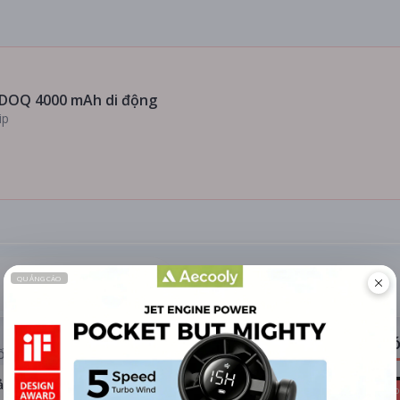
DOQ 4000 mAh di động
ip
ĐÁNH GIÁ
TIN TỨC
Có
ỐNG RẠP
ả hệ thống
Kho