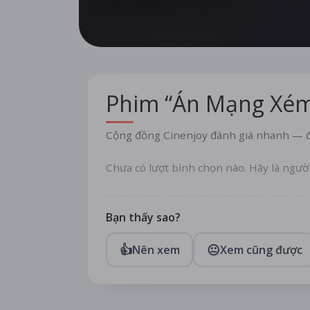
Phim “Án Mạng Xém
Cộng đồng Cinenjoy đánh giá nhanh — đ
Chưa có lượt bình chọn nào. Hãy là ngườ
Bạn thấy sao?
👍
😐
Nên xem
Xem cũng được