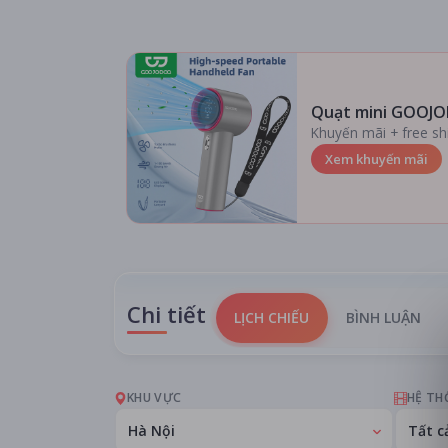
Quạt mini GOOJO
Khuyến mãi + free sh
Xem khuyến mãi
Chi tiết
LỊCH CHIẾU
BÌNH LUẬN
KHU VỰC
HỆ TH
Hà Nội
Tất c