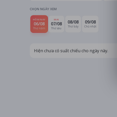
CHỌN NGÀY XEM
HÔM NAY
MAI
08/08
09/08
06/08
07/08
Thứ bảy
Chủ nhật
Thứ năm
Thứ sáu
Hiện chưa có suất chiếu cho ngày này.