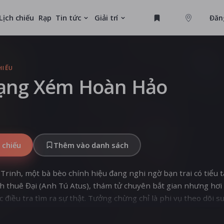
Lịch chiếu
Rạp
Tin tức
Giải trí
Đăn
GAME
HIẾU
ạng Xém Hoàn Hảo
MỚI
 chiếu
Thêm vào danh sách
i Trinh, một bà bèo chính hiệu đang nghi ngờ bạn trai có tiểu 
h thuê Đại (Anh Tú Atus), thám tử chuyên bắt gian nhưng hơi 
 điều tra tìm ra sự thật. Tưởng chừng chỉ là phi vụ theo dõi 
 càng lần theo manh mối, cả hai càng bị kéo vào nhiệm vụ hệ 
oạt tình huống éo le dở khóc dở cười