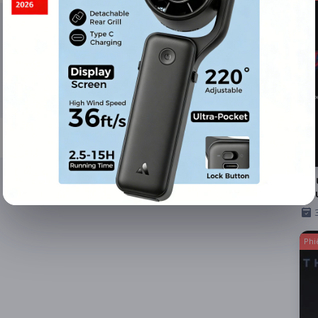
Ngư
Đầ
Phi