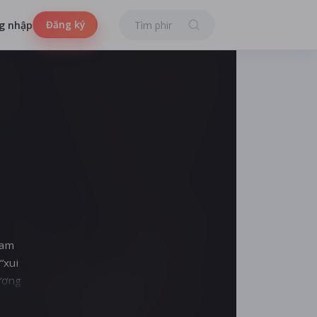
Đăng ký
g nhập
tam
“xui
sương
thống