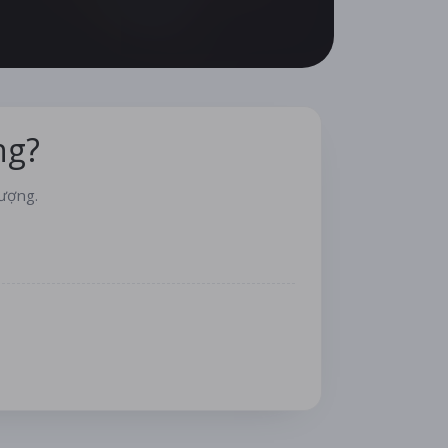
ng?
lượng.