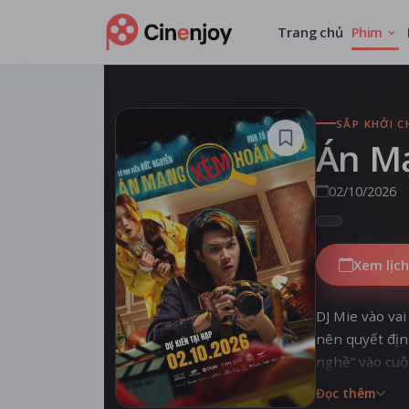
Trang chủ
Phim
SẮP KHỞI C
Án M
02/10/2026
Xem lịch
DJ Mie vào va
nên quyết địn
nghề” vào cuộc
sương, ai ngờ
Đọc thêm
khó nhằn và l