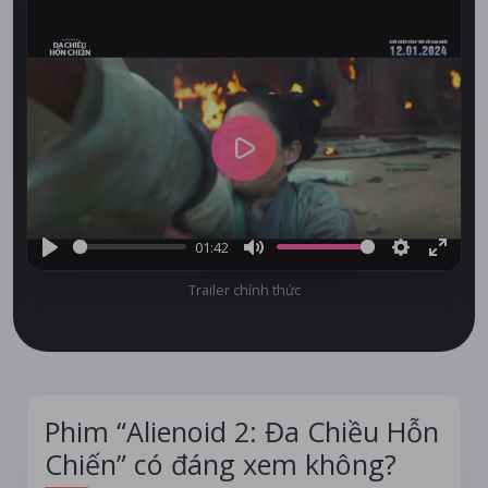
Play
01:42
Play
Mute
Settings
Enter
Trailer chính thức
fullsc
Phim “Alienoid 2: Đa Chiều Hỗn
Chiến” có đáng xem không?