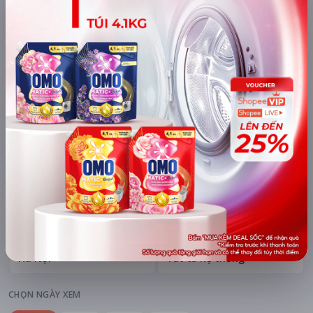
mAh di động
Khuyến mãi + free ship
Xem khuyến mãi
Chi tiết
LỊCH CHIẾU
BÌNH LUẬN
ĐÁNH GIÁ
TIN TỨC
KHU VỰC
HỆ THỐNG RẠP
Hà Nội
Tất cả hệ thống
CHỌN NGÀY XEM