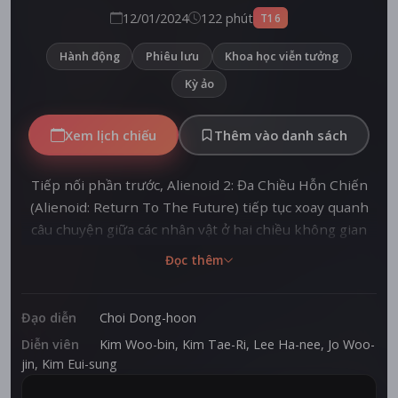
12/01/2024
122 phút
T16
Hành động
Phiêu lưu
Khoa học viễn tưởng
Kỳ ảo
Xem lịch chiếu
Thêm vào danh sách
Tiếp nối phần trước, Alienoid 2: Đa Chiều Hỗn Chiến
(Alienoid: Return To The Future) tiếp tục xoay quanh
câu chuyện giữa các nhân vật ở hai chiều không gian
đang đối mặt với cuộc đua giành lấy gươm thần. Trong
Đọc thêm
bối cảnh của một thế giới đa chiều, nơi quá khứ và
tương lai được kết nối bởi cánh cổng thời gian, đã tạo
nên một trận chiến hỗn loạn giữa con người, đạo sĩ,
Đạo diễn
Choi Dong-hoon
pháp sư và người ngoài hành tinh.
Diễn viên
Kim Woo-bin
,
Kim Tae-Ri
,
Lee Ha-nee
,
Jo Woo-
jin
,
Kim Eui-sung