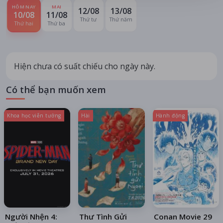
HÔM NAY
MAI
12/08
13/08
10/08
11/08
Thứ tư
Thứ năm
Thứ hai
Thứ ba
Hiện chưa có suất chiếu cho ngày này.
Có thể bạn muốn xem
Khoa học viễn tưởng
Hài
Hành động
Người Nhện 4:
Thư Tình Gửi
Conan Movie 29