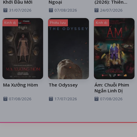
Khởi Đầu Mới
Ngoại
(2026): Thiên
Thần Sa Ngã
31/07/2026
07/08/2026
24/07/2026
Trên Xa Lộ
Kinh dị
Phiêu lưu
Kinh dị
Ma Xưởng Hòm
The Odyssey
Ám: Chuỗi Phim
Ngắn Linh Dị
07/08/2026
17/07/2026
07/08/2026