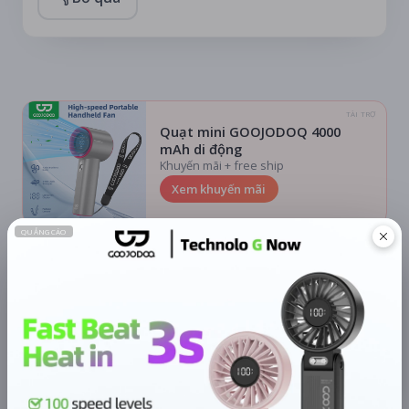
TÀI TRỢ
Quạt mini GOOJODOQ 4000
mAh di động
Khuyến mãi + free ship
Xem khuyến mãi
Chi tiết
LỊCH CHIẾU
BÌNH LUẬN
ĐÁNH GIÁ
TIN TỨC