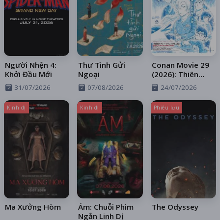
Người Nhện 4:
Thư Tình Gửi
Conan Movie 29
Khởi Đầu Mới
Ngoại
(2026): Thiên
Thần Sa Ngã
31/07/2026
07/08/2026
24/07/2026
Trên Xa Lộ
Kinh dị
Kinh dị
Phiêu lưu
Ma Xưởng Hòm
Ám: Chuỗi Phim
The Odyssey
Ngắn Linh Dị