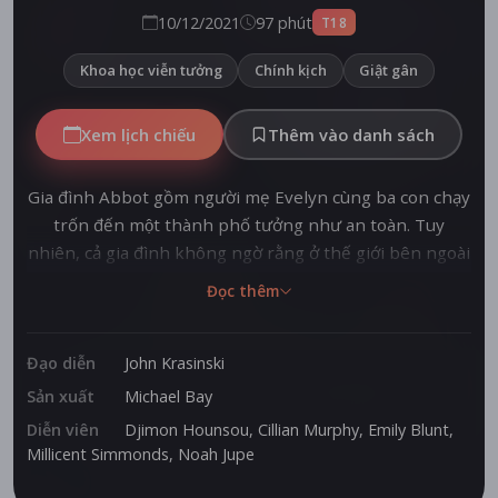
10/12/2021
97 phút
T18
Khoa học viễn tưởng
Chính kịch
Giật gân
Xem lịch chiếu
Thêm vào danh sách
Gia đình Abbot gồm người mẹ Evelyn cùng ba con chạy
trốn đến một thành phố tưởng như an toàn. Tuy
nhiên, cả gia đình không ngờ rằng ở thế giới bên ngoài
cũng đã bị những sinh vật ngoài hành tinh thâu tóm.
Đọc thêm
"Vùng đất câm lặng” lúc này đã trở thành “thế giới câm
lặng” khi những người sống sót tiếp tục phải lẩn trốn,
không được tạo ra tiếng động mỗi khi di chuyển hay
Đạo diễn
John Krasinski
giao tiếp với nhau.
Sản xuất
Michael Bay
Diễn viên
Djimon Hounsou
,
Cillian Murphy
,
Emily Blunt
,
Millicent Simmonds
,
Noah Jupe