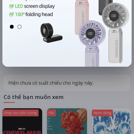
KHU VỰC
HỆ THỐNG RẠP
Hà Nội
Tất cả hệ thống
CHỌN NGÀY XEM
HÔM NAY
MAI
10/08
11/08
08/08
09/08
Thứ hai
Thứ ba
Thứ bảy
Chủ nhật
Hiện chưa có suất chiếu cho ngày này.
Có thể bạn muốn xem
Khoa học viễn tưởng
Hài
Hành động