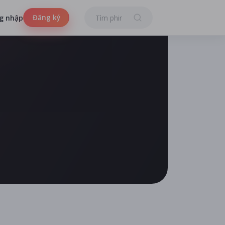
Đăng ký
g nhập