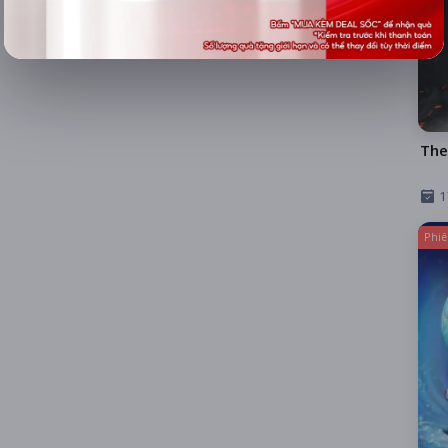
The
1
Phiê