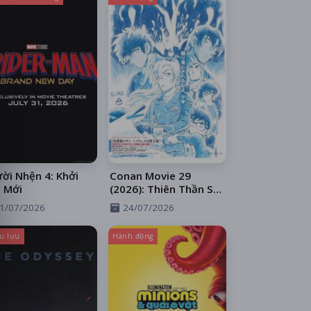
ời Nhện 4: Khởi
Conan Movie 29
 Mới
(2026): Thiên Thần Sa
Ngã Trên Xa Lộ
1/07/2026
24/07/2026
u lưu
Hành động