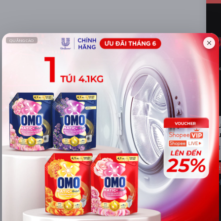
Ngư
Đầu
3
Phiê