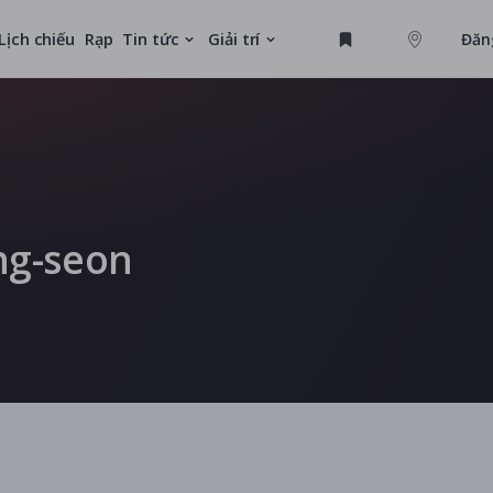
Lịch chiếu
Rạp
Tin tức
Giải trí
Đăn
GAME
MỚI
ng-seon