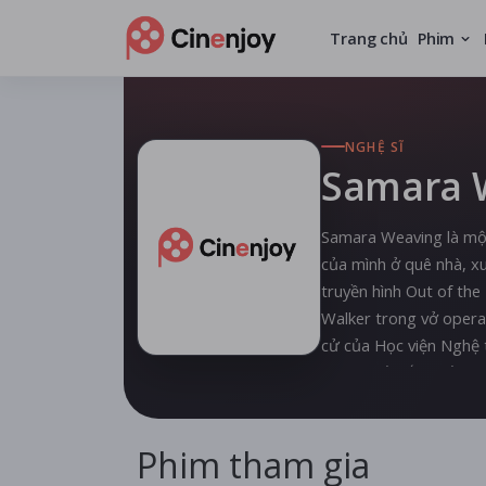
Trang chủ
Phim
NGHỆ SĨ
Samara 
Samara Weaving là một
của mình ở quê nhà, xu
truyền hình Out of the 
Walker trong vở oper
cử của Học viện Nghệ 
chính xuất sắc nhất.
Weaving đã tham gia n
Phim tham gia
miniseries Picnic at H
Strangers (2021). Cô 