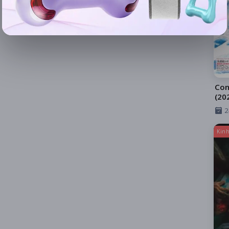
Con
(20
Ngã
2
Kinh