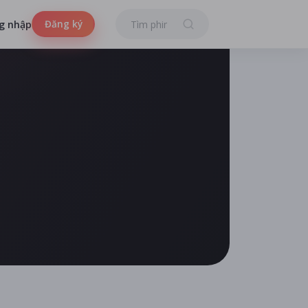
Đăng ký
g nhập