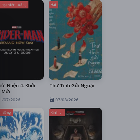
 học viễn tưởng
Hài
ời Nhện 4: Khởi
Thư Tình Gửi Ngoại
 Mới
1/07/2026
07/08/2026
h động
Kinh dị