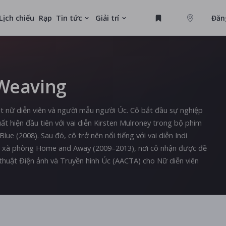
Lịch chiếu
Rạp
Tin tức
Giải trí
Đăn
GAME
Weaving
MỚI
 nữ diễn viên và người mẫu người Úc. Cô bắt đầu sự nghiệp
ất hiện đầu tiên với vai diễn Kirsten Mulroney trong bộ phim
Blue (2008). Sau đó, cô trở nên nổi tiếng với vai diễn Indi
a xà phòng Home and Away (2009–2013), nơi cô nhận được đề
thuật Điện ảnh và Truyền hình Úc (AACTA) cho Nữ diễn viên
hiều dự án điện ảnh và truyền hình khác nhau, bao gồm
anging Rock (2018), Hollywood (2020), và Nine Perfect
cũng đã xuất hiện trong các bộ phim như Guns Akimbo (2019),