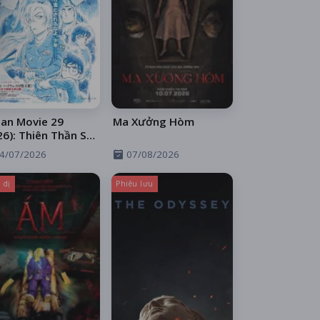
an Movie 29
Ma Xưởng Hòm
26): Thiên Thần Sa
 Trên Xa Lộ
4/07/2026
07/08/2026
 dị
Phiêu lưu