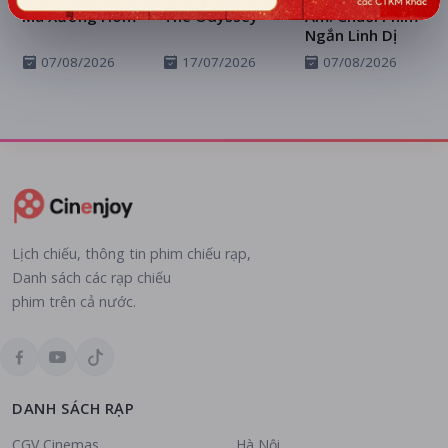
Ma Xưởng Hòm
The Odyssey
Ám: Chuỗi Phim
Ngắn Linh Dị
07/08/2026
17/07/2026
07/08/2026
Lịch chiếu, thông tin phim chiếu rạp,
Danh sách các rạp chiếu
phim trên cả nước.
DANH SÁCH RẠP
CGV Cinemas
Hà Nội