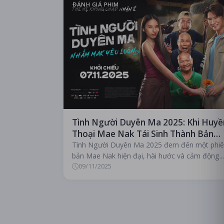
ĐÁNH GIÁ PHIM
Tình Người Duyên Ma 2025: Khi Huyề
Thoại Mae Nak Tái Sinh Thành Bản
Tình Ca Lãng Mạn, Hài Hước
Tình Người Duyên Ma 2025 đem đến một phi
bản Mae Nak hiện đại, hài hước và cảm động.
09/11/2025
Khám phá bản tình ca kỳ lạ của nàng Nak với...