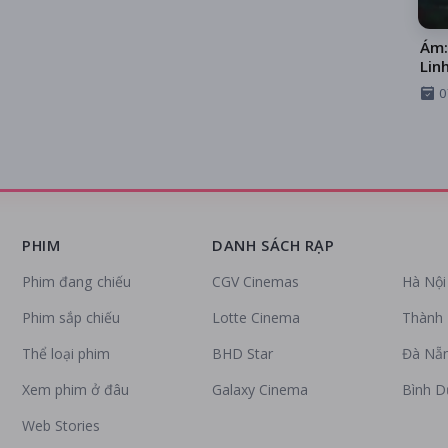
Ám:
Linh
0
PHIM
DANH SÁCH RẠP
Phim đang chiếu
CGV Cinemas
Hà Nội
Phim sắp chiếu
Lotte Cinema
Thành 
Thể loại phim
BHD Star
Đà Nẵ
Xem phim ở đâu
Galaxy Cinema
Bình 
Web Stories