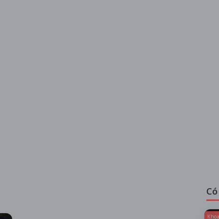
Có
Khoa