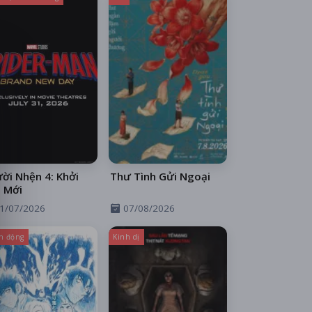
ời Nhện 4: Khởi
Thư Tình Gửi Ngoại
 Mới
1/07/2026
07/08/2026
h động
Kinh dị