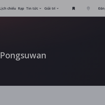
Lịch chiếu
Rạp
Tin tức
Giải trí
Đăn
GAME
MỚI
 Pongsuwan