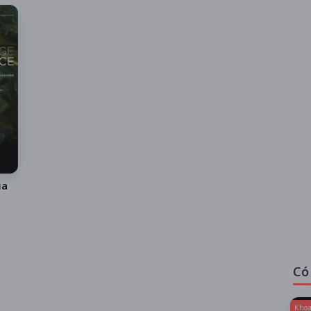
ủa
Có
Khoa