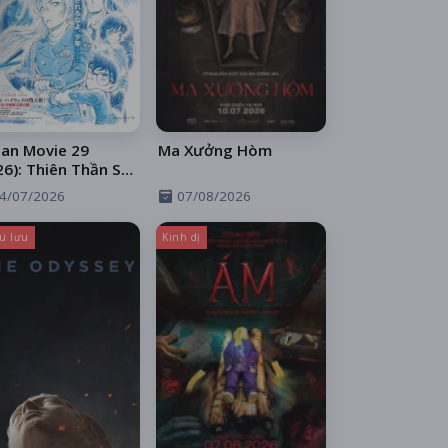
an Movie 29
Ma Xưởng Hòm
26): Thiên Thần Sa
 Trên Xa Lộ
4/07/2026
07/08/2026
u lưu
Kinh dị