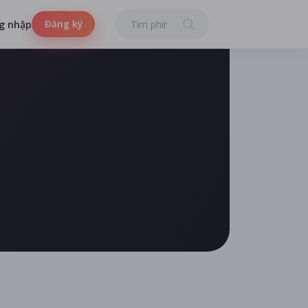
Đăng ký
g nhập