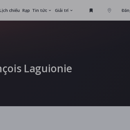
Lịch chiếu
Rạp
Tin tức
Giải trí
Đăn
GAME
MỚI
nçois Laguionie