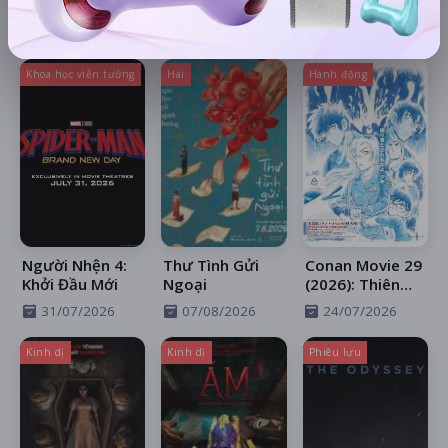
Có thể bạn muốn xem
Khoa học viễn tưởng
Hài
Hành động
Người Nhện 4:
Thư Tình Gửi
Conan Movie 29
Khởi Đầu Mới
Ngoại
(2026): Thiên
Thần Sa Ngã
31/07/2026
07/08/2026
24/07/2026
Trên Xa Lộ
Kinh dị
Kinh dị
Phiêu lưu