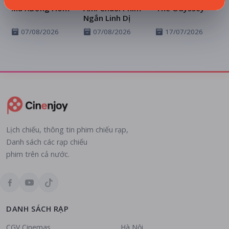
Ma Xưởng Hòm
Ám: Chuỗi Phim
The Odyssey
Ngắn Linh Dị
07/08/2026
07/08/2026
17/07/2026
Lịch chiếu, thông tin phim chiếu rạp,
Danh sách các rạp chiếu
phim trên cả nước.
DANH SÁCH RẠP
CGV Cinemas
Hà Nội