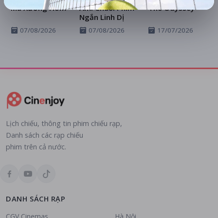
Ma Xưởng Hòm
Ám: Chuỗi Phim
The Odyssey
Ngắn Linh Dị
07/08/2026
07/08/2026
17/07/2026
Lịch chiếu, thông tin phim chiếu rạp,
Danh sách các rạp chiếu
phim trên cả nước.
DANH SÁCH RẠP
CGV Cinemas
Hà Nội