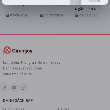
Ma Xưởng Hòm
The Odyssey
Ám: Chuỗi Phim
Ngắn Linh Dị
07/08/2026
17/07/2026
07/08/2026
Lịch chiếu, thông tin phim chiếu rạp,
Danh sách các rạp chiếu
phim trên cả nước.
DANH SÁCH RẠP
CGV Cinemas
Hà Nội