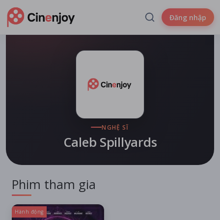
Đăng nhập
NGHỆ SĨ
Caleb Spillyards
Phim tham gia
Hành động