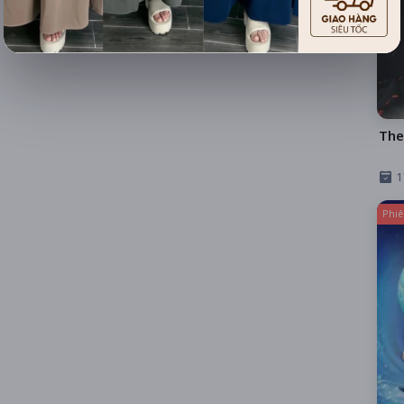
The
1
Phiê