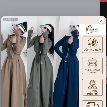
Ngư
Đầu
3
Phiê