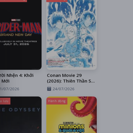
ời Nhện 4: Khởi
Conan Movie 29
 Mới
(2026): Thiên Thần Sa
Ngã Trên Xa Lộ
1/07/2026
24/07/2026
u lưu
Hành động