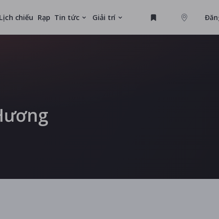
Lịch chiếu
Rạp
Tin tức
Giải trí
Đăn
GAME
MỚI
 Hương