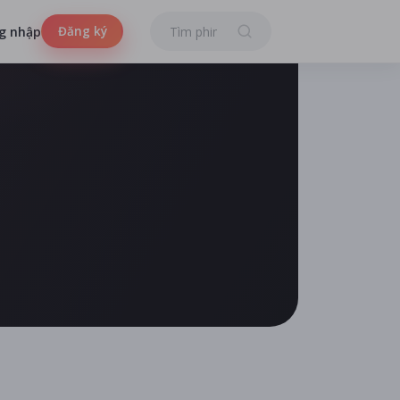
Đăng ký
g nhập