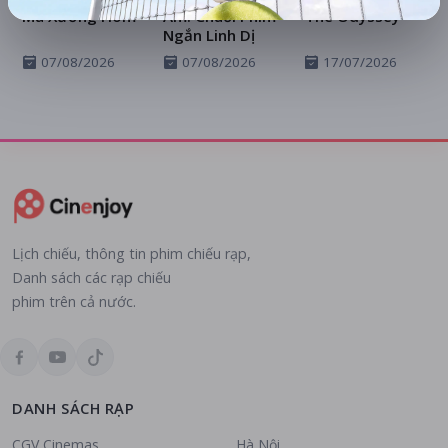
Ma Xưởng Hòm
Ám: Chuỗi Phim
The Odyssey
Ngắn Linh Dị
07/08/2026
07/08/2026
17/07/2026
Lịch chiếu, thông tin phim chiếu rạp,
Danh sách các rạp chiếu
phim trên cả nước.
DANH SÁCH RẠP
CGV Cinemas
Hà Nội