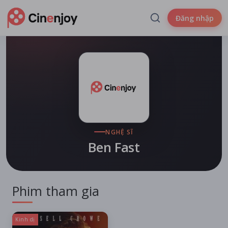
Đăng nhập
NGHỆ SĨ
Ben Fast
Phim tham gia
Kinh dị