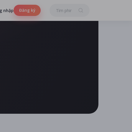
Đăng ký
g nhập