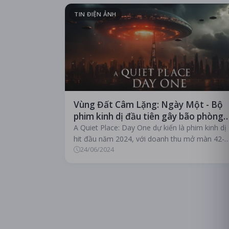
TIN ĐIỆN ẢNH
Vùng Đất Câm Lặng: Ngày Một - Bộ
phim kinh dị đầu tiên gây bão phòng
vé năm 2024
A Quiet Place: Day One dự kiến là phim kinh dị
hit đầu năm 2024, với doanh thu mở màn 42-5
24/06/2024
triệu USD. Phim kể về ngày đầu tiên ng...