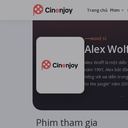
Trang chủ
Phim
NGHỆ SĨ
Alex Wol
Alex Wolff là một diễn
năm 1997, Alex bắt đầu
tiếng với vai diễn tro
to the Jungle" năm 20
Ngoài sự nghiệp diễn x
The Naked Brothers Ban
nhiều bài hát cho ban 
Phim tham gia
Với tài năng đa sắc v