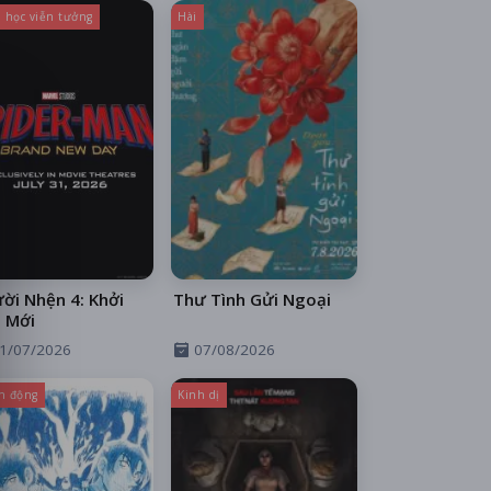
 học viễn tưởng
Hài
ời Nhện 4: Khởi
Thư Tình Gửi Ngoại
 Mới
1/07/2026
07/08/2026
h động
Kinh dị