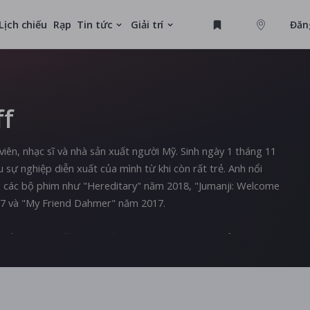
Lịch chiếu
Rạp
Tin tức
Giải trí
Đăn
GAME
ff
MỚI
 viên, nhạc sĩ và nhà sản xuất người Mỹ. Sinh ngày 1 tháng 11
 sự nghiệp diễn xuất của mình từ khi còn rất trẻ. Anh nổi
ng các bộ phim như "Hereditary" năm 2018, "Jumanji: Welcome
17 và "My Friend Dahmer" năm 2017.
uất, Alex Wolff còn là một nhạc sĩ và thành viên của ban nhạc
d cùng với anh trai Nat Wolff. Alex cũng đã viết và sản xuất
nhạc của mình và cho các dự án cá nhân.
à sự nỗ lực không ngừng, Alex Wolff đang là một trong những