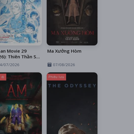
an Movie 29
Ma Xưởng Hòm
26): Thiên Thần Sa
 Trên Xa Lộ
4/07/2026
07/08/2026
 dị
Phiêu lưu