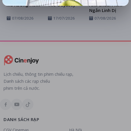
Ma Xưởng Hòm
The Odyssey
Ám: Chuỗi Phim
Ngắn Linh Dị
07/08/2026
17/07/2026
07/08/2026
Lịch chiếu, thông tin phim chiếu rạp,
Danh sách các rạp chiếu
phim trên cả nước.
DANH SÁCH RẠP
CGV Cinemas
Hà Nội