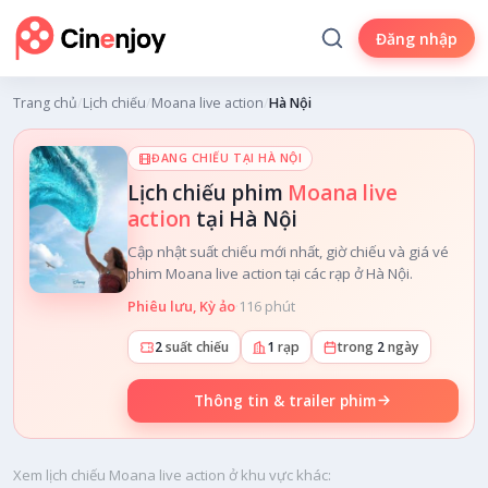
Đăng nhập
Trang chủ
/
Lịch chiếu
/
Moana live action
/
Hà Nội
ĐANG CHIẾU TẠI HÀ NỘI
Lịch chiếu phim
Moana live
action
tại Hà Nội
Cập nhật suất chiếu mới nhất, giờ chiếu và giá vé
phim Moana live action tại các rạp ở Hà Nội.
Phiêu lưu, Kỳ ảo
·
116 phút
2
suất chiếu
1
rạp
trong
2
ngày
Thông tin & trailer phim
Xem lịch chiếu Moana live action ở khu vực khác: