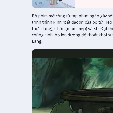
Bộ phim mở rộng từ tập phim ngắn gây sốt
trình thỉnh kinh "bất đắc dĩ" của bộ tứ: He
thực dụng), Chồn (mồm mép) và Khỉ Đột (hư
chúng sinh, họ lên đường để thoát khỏi sự
Lãng.