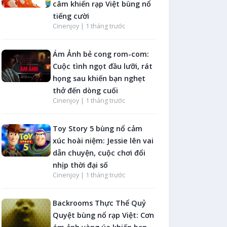
câm khiến rạp Việt bùng nổ
tiếng cười
Cinenjoy |
1 tháng trước
Ám Ảnh bẻ cong rom-com:
Cuộc tình ngọt đầu lưỡi, rát
họng sau khiến bạn nghẹt
thở đến dòng cuối
Cinenjoy |
1 tháng trước
Toy Story 5 bùng nổ cảm
xúc hoài niệm: Jessie lên vai
dẫn chuyện, cuộc chơi đổi
nhịp thời đại số
Cinenjoy |
1 tháng trước
Backrooms Thực Thể Quỷ
Quyệt bùng nổ rạp Việt: Cơn