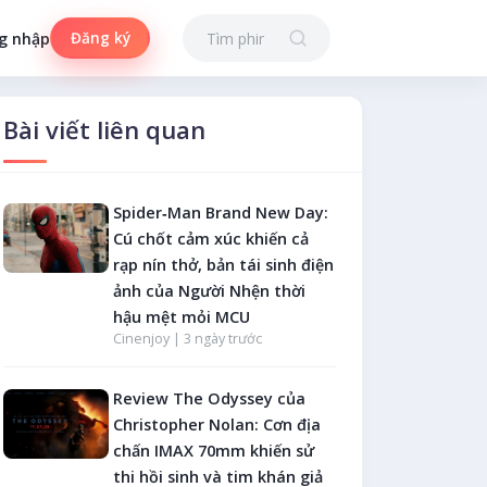
Đăng ký
g nhập
Bài viết liên quan
Spider‑Man Brand New Day:
Cú chốt cảm xúc khiến cả
rạp nín thở, bản tái sinh điện
ảnh của Người Nhện thời
hậu mệt mỏi MCU
Cinenjoy |
3 ngày trước
Review The Odyssey của
Christopher Nolan: Cơn địa
chấn IMAX 70mm khiến sử
thi hồi sinh và tim khán giả