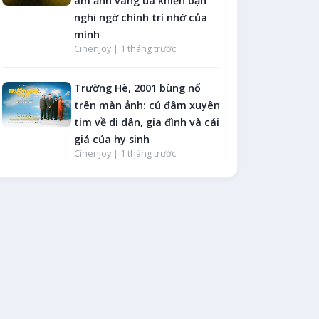
ám ảnh vàng úa khiến bạn
nghi ngờ chính trí nhớ của
mình
Cinenjoy |
1 tháng trước
Trường Hè, 2001 bùng nổ
trên màn ảnh: cú đâm xuyên
tim về di dân, gia đình và cái
giá của hy sinh
Cinenjoy |
1 tháng trước