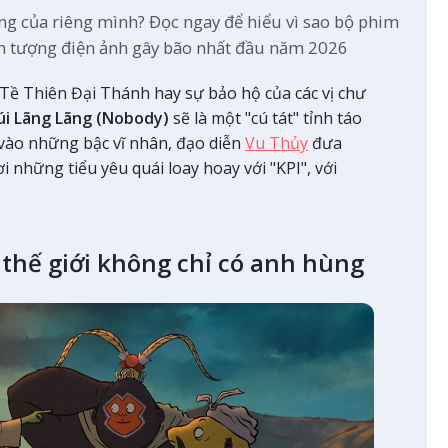
ng của riêng mình? Đọc ngay để hiểu vì sao bộ phim
iện tượng điện ảnh gây bão nhất đầu năm 2026
Tề Thiên Đại Thánh hay sự bảo hộ của các vị chư
úi Lãng Lãng (Nobody)
sẽ là một "cú tát" tỉnh táo
vào những bậc vĩ nhân, đạo diễn
Vu Thủy
đưa
i những tiểu yêu quái loay hoay với "KPI", với
 thế giới không chỉ có anh hùng