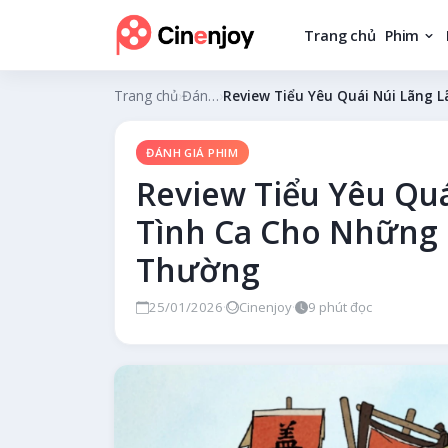
Trang chủ
Phim
Trang chủ
›
Đánh giá phim
›
Review Tiểu Yêu Quái Núi Lãng 
ĐÁNH GIÁ PHIM
Review Tiểu Yêu Quá
Tình Ca Cho Những 
Thường
25/01/2026
·
Cinenjoy
·
9 phút đọc