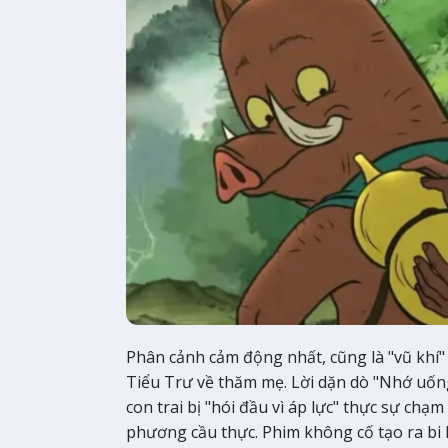
Phân cảnh cảm động nhất, cũng là "vũ khí" 
Tiểu Trư về thăm mẹ. Lời dặn dò "Nhớ uống
con trai bị "hói đầu vì áp lực" thực sự ch
phương cầu thực. Phim không cố tạo ra bi kị