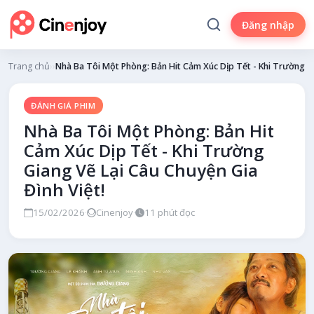
Đăng nhập
Trang chủ
›
Đánh giá phim
›
Nhà Ba Tôi Một Phòng: Bản Hit Cảm Xúc Dịp Tết - Khi Trường Gi
ĐÁNH GIÁ PHIM
Nhà Ba Tôi Một Phòng: Bản Hit
Cảm Xúc Dịp Tết - Khi Trường
Giang Vẽ Lại Câu Chuyện Gia
Đình Việt!
15/02/2026
·
Cinenjoy
·
11 phút đọc