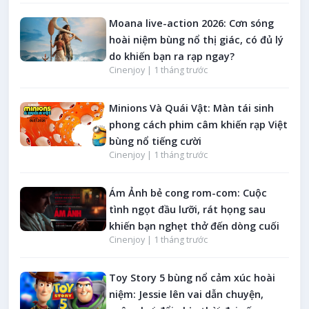
Moana live-action 2026: Cơn sóng
hoài niệm bùng nổ thị giác, có đủ lý
do khiến bạn ra rạp ngay?
Cinenjoy |
1 tháng trước
Minions Và Quái Vật: Màn tái sinh
phong cách phim câm khiến rạp Việt
bùng nổ tiếng cười
Cinenjoy |
1 tháng trước
Ám Ảnh bẻ cong rom-com: Cuộc
tình ngọt đầu lưỡi, rát họng sau
khiến bạn nghẹt thở đến dòng cuối
Cinenjoy |
1 tháng trước
Toy Story 5 bùng nổ cảm xúc hoài
niệm: Jessie lên vai dẫn chuyện,