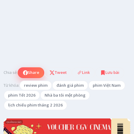
Chia sẻ:
Share
Tweet
Link
Lưu bài
Từ khóa:
review phim
đánh giá phim
phim Việt Nam
phim Tết 2026
Nhà ba tôi một phòng
lịch chiếu phim tháng 2 2026
QUẢNG CÁO