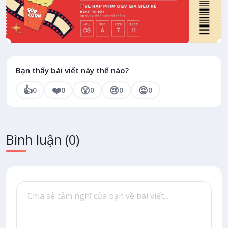
Bạn thấy bài viết này thế nào?
👍
❤️
😮
😢
😡
0
0
0
0
0
Bình luận
(0)