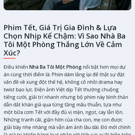
Phim Tết, Giá Trị Gia Đình & Lựa
Chọn Nhịp Kể Chậm: Vì Sao Nhà Ba
Tôi Một Phòng Thắng Lớn Về Cảm
Xúc?
Điều khiến
Nhà Ba Tôi Một Phòng
nổi bật hơn mọi dự
án cùng thời điểm là: Phim dám lắng lại để thật sự đặt
vấn đề về xung đột thế hệ, không cố nhồi drama hay
twist bạo lực. Điện ảnh Việt dịp Tết thường chuộng
tiếng cười, giải trí nhanh nhưng bộ phim này bình thản
dẫn dắt khán giả qua từng tầng mâu thuẫn, tựa như
một bữa cơm Tết với đầy đủ vị mặn, ngọt, cay lẫn lộn.
Những tranh cãi, giận hờn của cha con, mẹ con được
giải bày nhẹ nhàng mà vẫn ám ảnh lâu dài. Đó mới chính
là giá trị khiến hàng loạt nhận xét tích cực xuất hiện trên