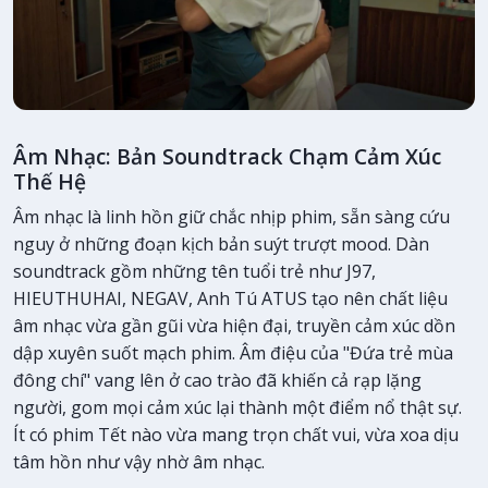
Âm Nhạc: Bản Soundtrack Chạm Cảm Xúc
Thế Hệ
Âm nhạc là linh hồn giữ chắc nhịp phim, sẵn sàng cứu
nguy ở những đoạn kịch bản suýt trượt mood. Dàn
soundtrack gồm những tên tuổi trẻ như J97,
HIEUTHUHAI, NEGAV, Anh Tú ATUS tạo nên chất liệu
âm nhạc vừa gần gũi vừa hiện đại, truyền cảm xúc dồn
dập xuyên suốt mạch phim. Âm điệu của "Đứa trẻ mùa
đông chí" vang lên ở cao trào đã khiến cả rạp lặng
người, gom mọi cảm xúc lại thành một điểm nổ thật sự.
Ít có phim Tết nào vừa mang trọn chất vui, vừa xoa dịu
tâm hồn như vậy nhờ âm nhạc.