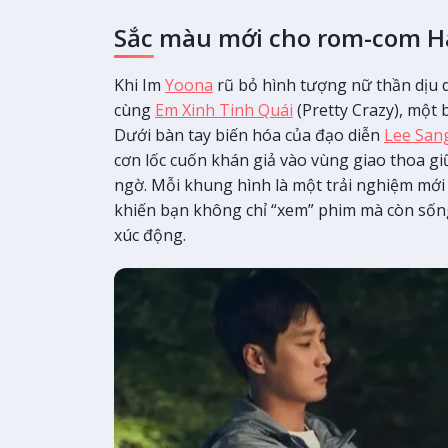
Sắc màu mới cho rom-com 
Khi Im
Yoona
rũ bỏ hình tượng nữ thần dịu 
cùng
Em Xinh Tinh Quái
(Pretty Crazy), một
Dưới bàn tay biến hóa của đạo diễn
Lee San
cơn lốc cuốn khán giả vào vùng giao thoa gi
ngờ. Mỗi khung hình là một trải nghiệm mới m
khiến bạn không chỉ “xem” phim mà còn sống 
xúc động.