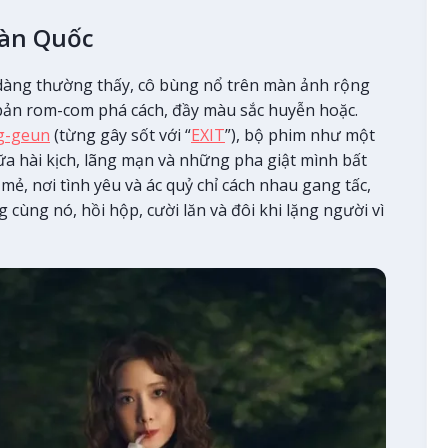
Hàn Quốc
dàng thường thấy, cô bùng nổ trên màn ảnh rộng
 bản rom-com phá cách, đầy màu sắc huyễn hoặc.
g-geun
(từng gây sốt với “
EXIT
”), bộ phim như một
ữa hài kịch, lãng mạn và những pha giật mình bất
ẻ, nơi tình yêu và ác quỷ chỉ cách nhau gang tấc,
cùng nó, hồi hộp, cười lăn và đôi khi lặng người vì