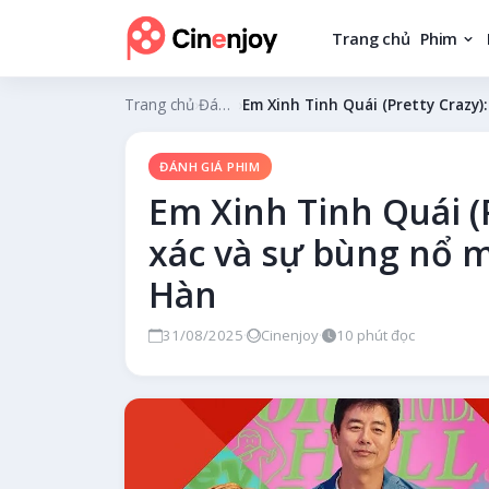
Trang chủ
Phim
Trang chủ
›
Đánh giá phim
›
Em Xinh Tinh Quái (Pretty Crazy)
ĐÁNH GIÁ PHIM
Em Xinh Tinh Quái (P
xác và sự bùng nổ 
Hàn
31/08/2025
·
Cinenjoy
·
10 phút đọc