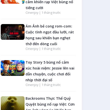
câm khiến rạp Việt bùng nổ
tiếng cười
Cinenjoy |
1 tháng trước
Ám Ảnh bẻ cong rom-com:
Cuộc tình ngọt đầu lưỡi, rát
họng sau khiến bạn nghẹt
thở đến dòng cuối
Cinenjoy |
1 tháng trước
Toy Story 5 bùng nổ cảm
xúc hoài niệm: Jessie lên vai
dẫn chuyện, cuộc chơi đổi
nhịp thời đại số
Cinenjoy |
1 tháng trước
Backrooms Thực Thể Quỷ
Quyệt bùng nổ rạp Việt: Cơn