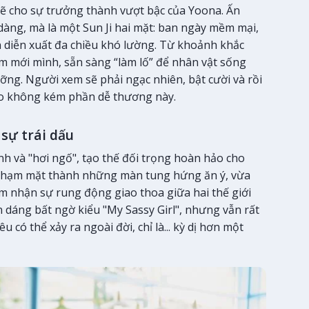
ẽ cho sự trưởng thành vượt bậc của Yoona. Ấn
dàng, mà là một Sun Ji hai mặt: ban ngày mềm mại,
 diễn xuất đa chiều khó lường. Từ khoảnh khắc
àm mới mình, sẵn sàng “làm lố” để nhân vật sống
ng. Người xem sẽ phải ngạc nhiên, bật cười và rồi
áo không kém phần dễ thương này.
sự trái dấu
 và "hơi ngố", tạo thế đối trọng hoàn hảo cho
ần chạm mặt thành những màn tung hứng ăn ý, vừa
m nhận sự rung động giao thoa giữa hai thế giới
n dáng bất ngờ kiểu "My Sassy Girl", nhưng vẫn rất
u có thể xảy ra ngoài đời, chỉ là... kỳ dị hơn một