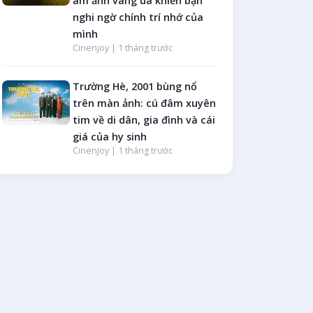
ám ảnh vàng úa khiến bạn
nghi ngờ chính trí nhớ của
mình
Cinenjoy |
1 tháng trước
Trường Hè, 2001 bùng nổ
trên màn ảnh: cú đâm xuyên
tim về di dân, gia đình và cái
giá của hy sinh
Cinenjoy |
1 tháng trước