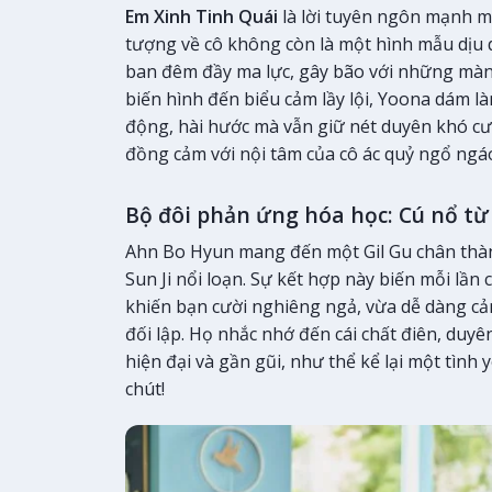
Em Xinh Tinh Quái
là lời tuyên ngôn mạnh m
tượng về cô không còn là một hình mẫu dịu 
ban đêm đầy ma lực, gây bão với những màn
biến hình đến biểu cảm lầy lội, Yoona dám l
động, hài hước mà vẫn giữ nét duyên khó cưỡ
đồng cảm với nội tâm của cô ác quỷ ngổ ng
Bộ đôi phản ứng hóa học: Cú nổ từ 
Ahn Bo Hyun mang đến một Gil Gu chân thành
Sun Ji nổi loạn. Sự kết hợp này biến mỗi l
khiến bạn cười nghiêng ngả, vừa dễ dàng cả
đối lập. Họ nhắc nhớ đến cái chất điên, duyê
hiện đại và gần gũi, như thể kể lại một tình yê
chút!