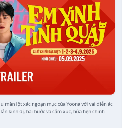
ấu màn lột xác ngoạn mục của Yoona với vai diễn ác
ẫn kinh dị, hài hước và cảm xúc, hứa hẹn chinh