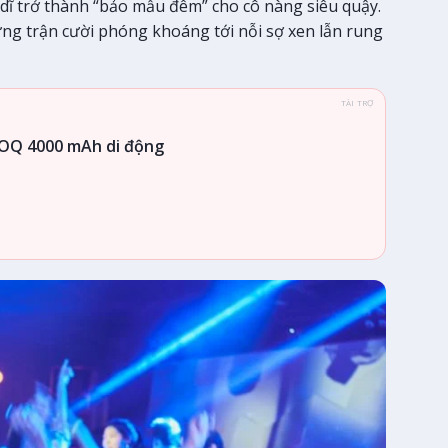
 dĩ trở thành “bảo mẫu đêm” cho cô nàng siêu quậy.
ững trận cười phóng khoáng tới nỗi sợ xen lẫn rung
TÀI TRỢ
OQ 4000 mAh di động