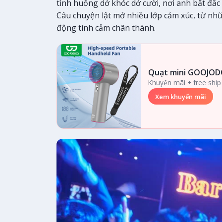
tình huống dở khóc dở cười, nơi anh bất đắc
Câu chuyện lật mở nhiều lớp cảm xúc, từ nh
động tình cảm chân thành.
Quạt mini GOOJOD
Khuyến mãi + free ship
Xem khuyến mãi